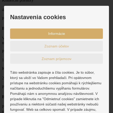
Komerčné priestory
2
49 m
Nastavenia cookies
Prenajaté
Banská Bystrica
Informácie
Výhodný prenájom kancelárskeho priestoru v absolútnom centre
mesta Banská Bystrica na ul ČSA24 (Námestie Slobody)
Zoznam účelov
Prenájom
Zoznam príjemcov
116€ za mesiac
Komerčné priestory
Táto webstránka zapisuje a číta cookies. Je to súbor,
2
ktorý sa uloží vo Vašom prehliadači. Pri opätovnom
20 m
prístupe na webstránku cookies pomáhajú k rýchlejšiemu
Prenajaté
načítaniu a jednoduchšiemu vypĺňaniu formulárov.
Pomáhajú nám s anonymnou analýzou návštevnosti. V
Banská Bystrica
prípade kliknutia na "Odmietnuť cookies" zamietnete ich
používaniu a niektoré súčasti našej webstránky nebudú
Ponúkame na prenájom obchodný/prevádzkový priestor v
fungovať. Web sa celkovo spomalí. V prípade záujmu,
absolútnom centre Banskej Bystrici na Dolnej ulici