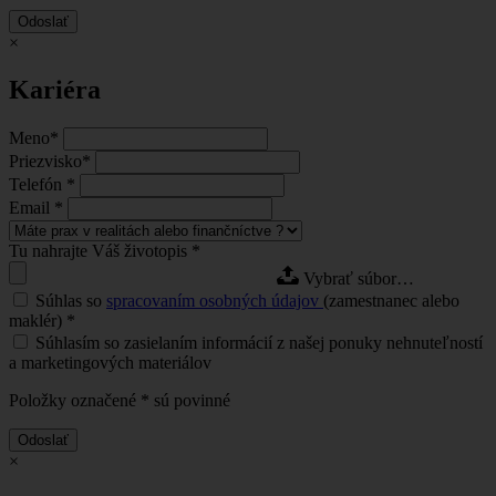
Odoslať
×
Kariéra
Meno
*
Priezvisko
*
Telefón
*
Email
*
Tu nahrajte Váš životopis
*
Vybrať súbor…
Súhlas so
spracovaním osobných údajov
(zamestnanec alebo
maklér)
*
Súhlasím so zasielaním informácií z našej ponuky nehnuteľností
a marketingových materiálov
Položky označené
*
sú povinné
Odoslať
×