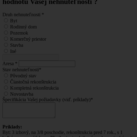
hodnotu Vašej nehnuteľnosti ?
Druh nehnuteľnosti
*
Byt
Rodinný dom
Pozemok
Komerčný priestor
Stavba
Iné
Aresa
*
Stav nehnuteľnosti
*
Pôvodný stav
Čiastočná rekonštrukcia
Kompletná rekonštrukcia
Novostavba
Špecifikácia Vašej požiadavky (viď. príklady)
*
Príklady:
Byt: 3 izbový, na 3/8 poschodie, rekonštrukcia pred 7 rok., s 1