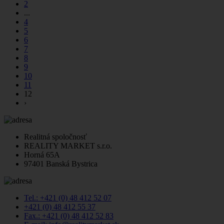
2
...
4
5
6
7
8
9
10
11
12
›
Realitná spoločnosť
REALITY MARKET s.r.o.
Horná 65A
97401 Banská Bystrica
Tel.: +421 (0) 48 412 52 07
+421 (0) 48 412 55 37
Fax.: +421 (0) 48 412 52 83