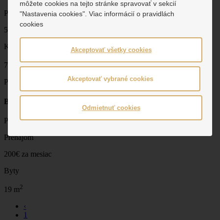
môžete cookies na tejto stránke spravovať v sekcií
Prenájom
"Nastavenia cookies". Viac informácií o pravidlách
cookies
500€ za mesiac
Komerčné priestory
Akceptovať všetky cookies
2
70 m
Akceptovať vybrané cookies
Prenajaté
Banská Bystrica
Odmietnuť cookies
Prenájom garsónky priamo na Námestí SNP
Prenájom
200€ za mesiac
Byty
2
19 m
‹
1