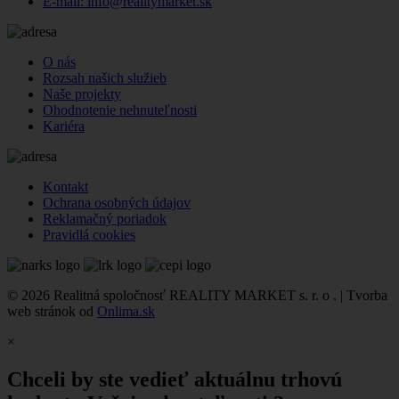
E-mail: info@realitymarket.sk
O nás
Rozsah našich služieb
Naše projekty
Ohodnotenie nehnuteľnosti
Kariéra
Kontakt
Ochrana osobných údajov
Reklamačný poriadok
Pravidlá cookies
© 2026 Realitná spoločnosť REALITY MARKET s. r. o . | Tvorba
web stránok od
Onlima.sk
×
Chceli by ste vedieť aktuálnu trhovú