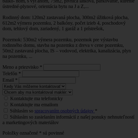
balkó- nom, s výťahom, 75m2, pivnica latková, parkovanie, kúrenie
ústredné-plynové, orientácia bytu na J a Z,...
Rodinný dom: 120m2 zastavaná plocha, 300m2 úžitková plocha,
612m2 výmera pozemku, 2 balkóny, počet izieb 4, poschodový
dom, tehlový dom, zariadený, 1 garáž a 1 prístrešok,
Pozemok: 530m2 výmera pozemku, pozemok pre výstavbu
rodinného domu, stavba na pozemku z dreva v cene pozemku,
50m2 zastavaná plocha, IS – vodovod, elektrika, kanalizácia, plyn
na pozemku, ...
Meno a priezvisko
*
Telefón
*
Email
*
Kontaktujte ma telefonicky
Kontaktujte ma emailom
Súhlasím so
spracovaním osobných údajov
*
Súhlasím so zasielaním informácií z našej ponuky nehnuteľností
a marketingových materiálov
Položky označené
*
sú povinné