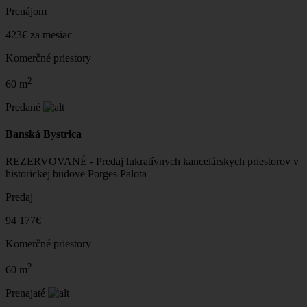
Prenájom
423€ za mesiac
Komerčné priestory
2
60 m
Predané
Banská Bystrica
REZERVOVANÉ - Predaj lukratívnych kancelárskych priestorov v
historickej budove Porges Palota
Predaj
94 177€
Komerčné priestory
2
60 m
Prenajaté