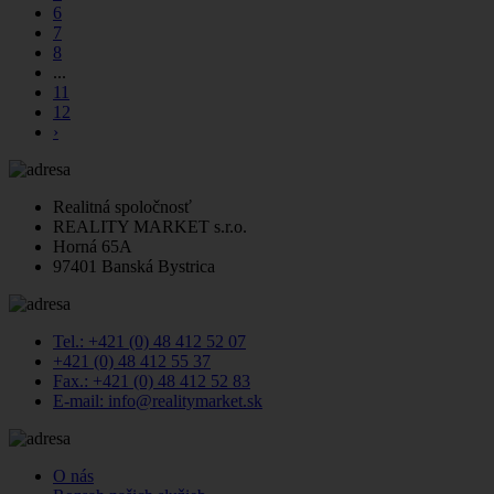
6
7
8
...
11
12
›
Realitná spoločnosť
REALITY MARKET s.r.o.
Horná 65A
97401 Banská Bystrica
Tel.: +421 (0) 48 412 52 07
+421 (0) 48 412 55 37
Fax.: +421 (0) 48 412 52 83
E-mail: info@realitymarket.sk
O nás