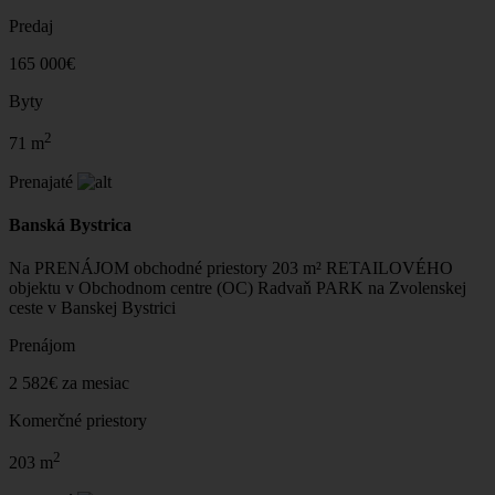
Predaj
165 000€
Byty
2
71 m
Prenajaté
Banská Bystrica
Na PRENÁJOM obchodné priestory 203 m² RETAILOVÉHO
objektu v Obchodnom centre (OC) Radvaň PARK na Zvolenskej
ceste v Banskej Bystrici
Prenájom
2 582€ za mesiac
Komerčné priestory
2
203 m