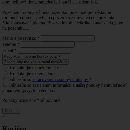
dom, tehlový dom, zariadený, 1 garáž a 1 prístrešok,
Pozemok: 530m2 výmera pozemku, pozemok pre výstavbu
rodinného domu, stavba na pozemku z dreva v cene pozemku,
50m2 zastavaná plocha, IS – vodovod, elektrika, kanalizácia, plyn
na pozemku, ...
Meno a priezvisko
*
Telefón
*
Email
*
Kontaktujte ma telefonicky
Kontaktujte ma emailom
Súhlasím so
spracovaním osobných údajov
*
Súhlasím so zasielaním informácií z našej ponuky nehnuteľností
a marketingových materiálov
Položky označené
*
sú povinné
Odoslať
×
Kariéra