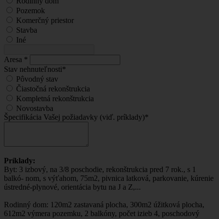
Rodinný dom
Pozemok
Komerčný priestor
Stavba
Iné
Aresa
*
Stav nehnuteľnosti
*
Pôvodný stav
Čiastočná rekonštrukcia
Kompletná rekonštrukcia
Novostavba
Špecifikácia Vašej požiadavky (viď. príklady)
*
Príklady:
Byt: 3 izbový, na 3/8 poschodie, rekonštrukcia pred 7 rok., s 1
balkó- nom, s výťahom, 75m2, pivnica latková, parkovanie, kúrenie
ústredné-plynové, orientácia bytu na J a Z,...
Rodinný dom: 120m2 zastavaná plocha, 300m2 úžitková plocha,
612m2 výmera pozemku, 2 balkóny, počet izieb 4, poschodový