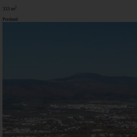
2
333 m
Predané