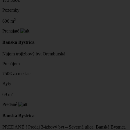
173 300€
Pozemky
2
606 m
Prenajaté
Banská Bystrica
Nájom trojizbový byt Oremburská
Prenájom
750€ za mesiac
Byty
2
69 m
Predané
Banská Bystrica
PREDANÉ ! Predaj 3-izbový byt – Severná ulica, Banská Bystrica