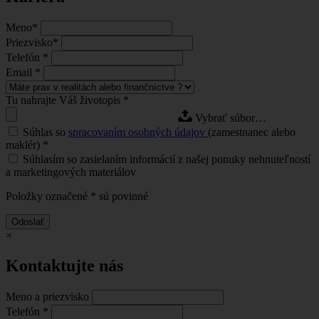
Meno
*
Priezvisko
*
Telefón
*
Email
*
Tu nahrajte Váš životopis
*
Vybrať súbor…
Súhlas so
spracovaním osobných údajov
(zamestnanec alebo
maklér)
*
Súhlasím so zasielaním informácií z našej ponuky nehnuteľností
a marketingových materiálov
Položky označené
*
sú povinné
Odoslať
×
Kontaktujte nás
Meno a priezvisko
Telefón
*