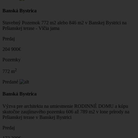
Banská Bystrica
Stavebný Pozemok 772 m2 alebo 846 m2 v Banskej Bystrici na
Pršianskej terase - Vlčia jama
Predaj
204 900€
Pozemky
2
772 m
Predané
Banská Bystrica
Výzva pre architekta na umiestnenie RODINNÉ DOMU a kúpu
skutočne zaujímavého pozemku 606 až 789 m2 v lone prírody na
Pršianskej terase v Banskej Bystrici
Predaj