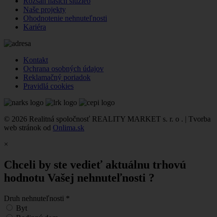
Rozsah našich služieb
Naše projekty
Ohodnotenie nehnuteľnosti
Kariéra
Kontakt
Ochrana osobných údajov
Reklamačný poriadok
Pravidlá cookies
© 2026 Realitná spoločnosť REALITY MARKET s. r. o . | Tvorba
web stránok od
Onlima.sk
×
Chceli by ste vedieť aktuálnu trhovú
hodnotu Vašej nehnuteľnosti ?
Druh nehnuteľnosti
*
Byt