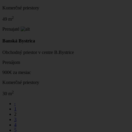
Komerčné priestory
2
49 m
Prenajaté
Banská Bystrica
Obchodný priestor v centre B.Bystrice
Prenájom
900€ za mesiac
Komerčné priestory
2
30 m
‹
1
2
3
4
5