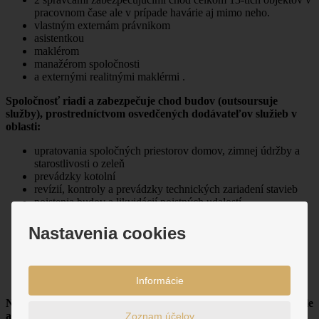
pracovnom čase ale v prípade havárie aj mimo neho.
vlastným externám právnikom
asistentkou
maklérom
manažérom spoločnosti
a externými realitnými maklérmi .
Spoločnosť riadi a zabezpečuje chod budov (outsoursuje
služby), prostredníctvom osvedčených dodávateľov služieb v
oblasti:
upratovania spoločných priestorov domov, zimnej údržby a
starostlivosti o zeleň
prevádzky kotolní
revízií, kontroly a prevádzky technických zariadení stavieb
poistenia budov a likvidácií poistných udalostí
výberových konaní na dodávky médií a služieb (a získavanie
výrazných zliav pre klientov z obvyklých cien služieb
Nastavenia cookies
vzhľadom k tomu že spravujeme až 18 objektov s
úctyhodnými spotrebami plynu, elektriny a i.)
dodávok médií , kde máme ako VIP klient pridelené osoby
pre komunikáciu s nami (SPP, SSE a pod. )
Informácie
Našimi referenciami sú všetci vlastníci spravovaných budov , ale
aj klienti, ktorým sme od roku 1991 sprostredkovali predaj
Zoznam účelov