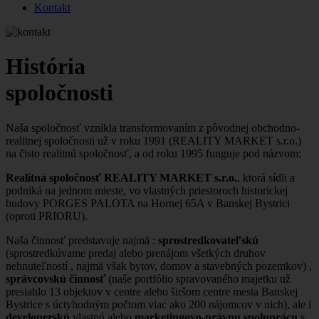
Kontakt
História
spoločnosti
Naša spoločnosť vznikla transformovaním z pôvodnej obchodno-
realitnej spoločnosti už v roku 1991 (REALITY MARKET s.r.o.)
na čisto realitnú spoločnosť, a od roku 1995 funguje pod názvom:
Realitná spoločnosť REALITY MARKET s.r.o.
, ktorá sídli a
podniká na jednom mieste, vo vlastných priestoroch historickej
budovy PORGES PALOTA na Hornej 65A v Banskej Bystrici
(oproti PRIORU).
Naša činnosť predstavuje najmä :
sprostredkovateľskú
(sprostredkúvame predaj alebo prenájom všetkých druhov
nehnuteľností , najmä však bytov, domov a stavebných pozemkov) ,
správcovskú činnosť
(naše portfólio spravovaného majetku už
presiahlo 13 objektov v centre alebo širšom centre mesta Banskej
Bystrice s úctyhodným počtom viac ako 200 nájomcov v nich), ale i
developerskú
vlastnú alebo
marketingovo-právnu spoluprácu
s