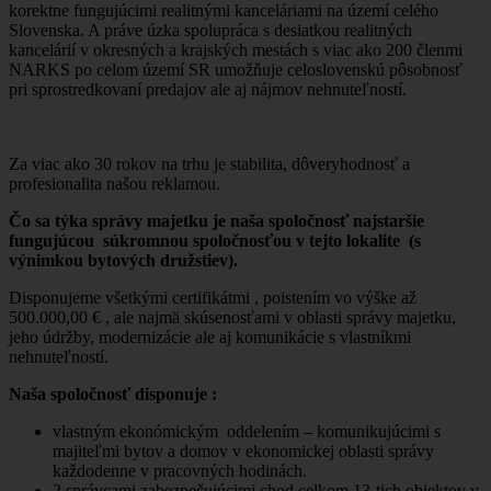
korektne fungujúcimi realitnými kanceláriami na území celého
Slovenska. A práve úzka spolupráca s desiatkou realitných
kancelárií v okresných a krajských mestách s viac ako 200 členmi
NARKS po celom území SR umožňuje celoslovenskú pôsobnosť
pri sprostredkovaní predajov ale aj nájmov nehnuteľností.
Za viac ako 30 rokov na trhu je stabilita, dôveryhodnosť a
profesionalita našou reklamou.
Čo sa týka správy majetku je naša spoločnosť najstaršie
fungujúcou súkromnou spoločnosťou v tejto lokalite (s
výnimkou bytových družstiev).
Disponujeme všetkými certifikátmi , poistením vo výške až
500.000,00 € , ale najmä skúsenosťami v oblasti správy majetku,
jeho údržby, modernizácie ale aj komunikácie s vlastníkmi
nehnuteľností.
Naša spoločnosť disponuje :
vlastným ekonómickým oddelením – komunikujúcimi s
majiteľmi bytov a domov v ekonomickej oblasti správy
každodenne v pracovných hodinách.
2 správcami zabezpečujúcimi chod celkom 13-tich objektov v