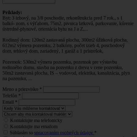
Príklady:
Byt: 3 izbový, na 3/8 poschodie, rekonštrukcia pred 7 rok., s 1
balkó- nom, s výťahom, 75m2, pivnica latková, parkovanie, kúrenie
ústredné-plynové, orientácia bytu na J a Z,...
Rodinný dom: 120m2 zastavaná plocha, 300m2 úžitková plocha,
612m2 výmera pozemku, 2 balkóny, počet izieb 4, poschodový
dom, tehlový dom, zariadený, 1 garáž a 1 prístrešok,
Pozemok: 530m2 výmera pozemku, pozemok pre výstavbu
rodinného domu, stavba na pozemku z dreva v cene pozemku,
50m2 zastavaná plocha, IS – vodovod, elektrika, kanalizácia, plyn
na pozemku, ...
Meno a priezvisko
*
Telefón
*
Email
*
Kontaktujte ma telefonicky
Kontaktujte ma emailom
Súhlasím so
spracovaním osobných údajov
*