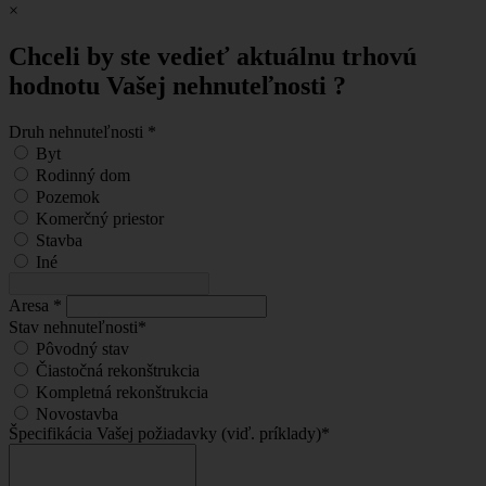
×
Chceli by ste vedieť aktuálnu trhovú
hodnotu Vašej nehnuteľnosti ?
Druh nehnuteľnosti
*
Byt
Rodinný dom
Pozemok
Komerčný priestor
Stavba
Iné
Aresa
*
Stav nehnuteľnosti
*
Pôvodný stav
Čiastočná rekonštrukcia
Kompletná rekonštrukcia
Novostavba
Špecifikácia Vašej požiadavky (viď. príklady)
*