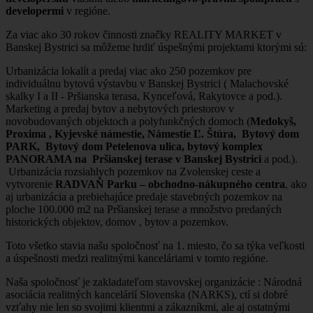
developermi
v regióne.
Za viac ako 30 rokov činnosti značky REALITY MARKET v
Banskej Bystrici sa môžeme hrdiť úspešnými projektami ktorými sú:
Urbanizácia lokalít a predaj viac ako 250 pozemkov pre
individuálnu bytovú výstavbu v Banskej Bystrici ( Malachovské
skalky I a II - Pršianska terasa, Kynceľová, Rakytovce a pod.).
Marketing a predaj bytov a nebytových priestorov v
novobudovaných objektoch a polyfunkčných domoch (
Medokyš,
Proxima , Kyjevské námestie, Námestie Ľ. Štúra, Bytový dom
PARK, Bytový dom Petelenova ulica, bytový komplex
PANORAMA na Pršianskej terase v Banskej Bystrici
a pod.).
Urbanizácia rozsiahlych pozemkov na Zvolenskej ceste a
vytvorenie
RADVAŇ Parku – obchodno-nákupného centra
, ako
aj urbanizácia a prebiehajúce predaje stavebných pozemkov na
ploche 100.000 m2 na Pršianskej terase a množstvo predaných
historických objektov, domov , bytov a pozemkov.
Toto všetko stavia našu spoločnosť na 1. miesto, čo sa týka veľkosti
a úspešnosti medzi realitnými kanceláriami v tomto regióne.
Naša spoločnosť je zakladateľom stavovskej organizácie : Národná
asociácia realitných kancelárií Slovenska (NARKS), ctí si dobré
vzťahy nie len so svojimi klientmi a zákazníkmi, ale aj ostatnými