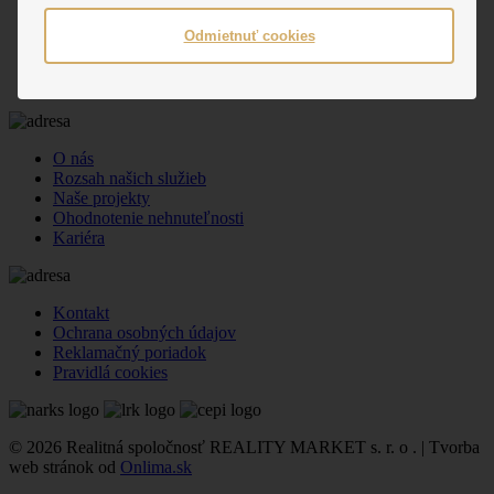
Tel.: +421 (0) 48 412 52 07
Odmietnuť cookies
+421 (0) 48 412 55 37
Fax.: +421 (0) 48 412 52 83
E-mail: info@realitymarket.sk
O nás
Rozsah našich služieb
Naše projekty
Ohodnotenie nehnuteľnosti
Kariéra
Kontakt
Ochrana osobných údajov
Reklamačný poriadok
Pravidlá cookies
© 2026 Realitná spoločnosť REALITY MARKET s. r. o . | Tvorba
web stránok od
Onlima.sk