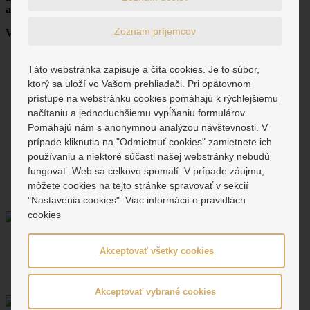
alebo nájom nehnuteľností.
Zoznam príjemcov
Veď za viac ako 30 rokov našej úspešnej činnosti sme:
realizovali developerské projekty, marketing a právny servis
pre viac ako 9 veľkých projektov v Banskej Bystrici (v
Táto webstránka zapisuje a číta cookies. Je to súbor,
objeme investícií presahujúcich 39.000.000 €)
ktorý sa uloží vo Vašom prehliadači. Pri opätovnom
spravujeme 13 polyfunkčných budov (s viac ako 200
prístupe na webstránku cookies pomáhajú k rýchlejšiemu
nájomcami v nich) vrátane jedného priemyselného areálu na
načítaniu a jednoduchšiemu vypĺňaniu formulárov.
Zvolenskej ceste v Banskej Bystrici,
Pomáhajú nám s anonymnou analýzou návštevnosti. V
ako mandatár zastupujeme vlastníkov pozemkov pri
prípade kliknutia na "Odmietnuť cookies" zamietnete ich
urbanizácii mesta, ktorých celková výmera pozemkov
presahuje 350 ha
používaniu a niektoré súčasti našej webstránky nebudú
sprostredkovali sme (za dobu našej činnosti) prenájom viac
fungovať. Web sa celkovo spomalí. V prípade záujmu,
ako 750 bytov a nebytových priestorov a predali viac ako
môžete cookies na tejto stránke spravovať v sekcií
1100 rôznych nehnuteľností .
"Nastavenia cookies". Viac informácií o pravidlách
cookies
Realitná spoločnosť
Akceptovať všetky cookies
REALITY MARKET s.r.o.
Horná 65A
97401 Banská Bystrica
Akceptovať vybrané cookies