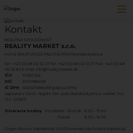
Kontakt
REALITNÁ SPOLOČNOSŤ
REALITY MARKET s.r.o.
Horná 65A (PORGES PALOTA) 97401 Banská Bystrica
Tel.: +421 (0) 48 412 52 07
Tel.: +421 (0) 48 412 55 37
Fax.: +421 (0) 48
412 52 83
E-mail: info@realitymarket.sk
IČO
:
31 622 542
DIČ
:
2021088498
IČ DPH
:
SK2021088498 (platca DPH)
zapísaná v Obch. registri Okr. súdu Banská Bystrica, oddiel: Sro,
Vl.č.: 2456/S
Otváracie hodiny
:
Pondelok – Štvrtok:
8:30 – 17:00
Piatok
8:30 – 14:30
Organ dozoru: Inšpektorát SOI (Slovenská obchodná inšpekcia)