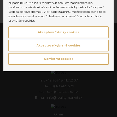
prípade kliknutia na "Odmietnuť cookies" zamietnete ich
používaniu a niektoré súčasti našej webstránky nebudú fungovať.
Web sa celkovo spomalí. V prípade záujmu, môžete cookies na tejto
stránke spravovať v sekcií "Nastavenia cookies". Viac informácií o
pravidlách cookies
Akceptovať všetky cookies
Akceptovať vybrané cookies
Realitná spoločnosť
REALITY MARKET s.r.o.
Horná 65A
Odmietnuť cookies
97401 Banská Bystrica
Tel.: +421 (0) 48 412 52 07
+421 (0) 48 412 55 37
Fax.: +421 (0) 48 412 52 83
E-mail: info@realitymarket.sk
O nás