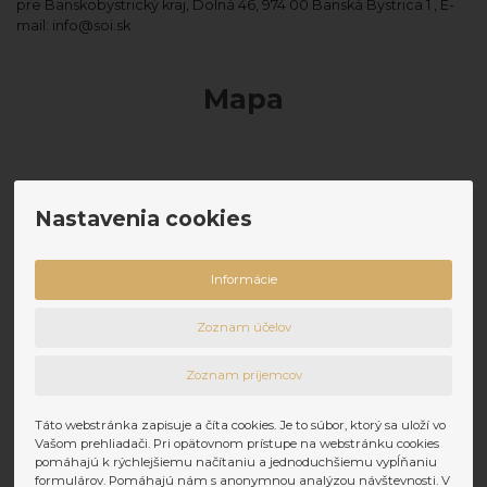
pre Banskobystrický kraj, Dolná 46, 974 00 Banská Bystrica 1 , E-
mail:
info@soi.sk
Mapa
Nastavenia cookies
Informácie
Zoznam účelov
Zoznam príjemcov
Táto webstránka zapisuje a číta cookies. Je to súbor, ktorý sa uloží vo
Vašom prehliadači. Pri opätovnom prístupe na webstránku cookies
pomáhajú k rýchlejšiemu načítaniu a jednoduchšiemu vypĺňaniu
formulárov. Pomáhajú nám s anonymnou analýzou návštevnosti. V