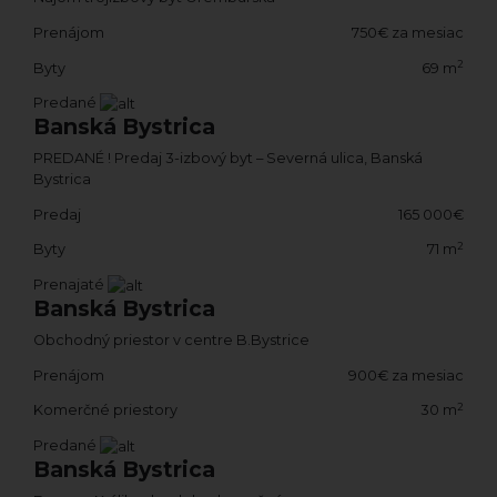
Prenájom
750€ za mesiac
2
Byty
69 m
Predané
Banská Bystrica
PREDANÉ ! Predaj 3-izbový byt – Severná ulica, Banská
Bystrica
Predaj
165 000€
2
Byty
71 m
Prenajaté
Banská Bystrica
Obchodný priestor v centre B.Bystrice
Prenájom
900€ za mesiac
2
Komerčné priestory
30 m
Predané
Banská Bystrica