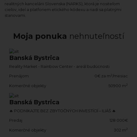
realitných kancelárii Slovenska (NARKS), ktorá je nositeľom
cieľov, ideí a platforiem etického kódexu a riadi sa platnými
stanovami.
Moja ponuka
nehnuteľností
Banská Bystrica
Reality Market - Rainbow Center - areál budúcnosti
2
Prenájom
0€ za m
/mesiac
2
Komerčné objekty
50900 m
Banská Bystrica
🔥 PODNIKAJTE BEZ ZBYTOČNÝCH INVESTÍCIÍ – ILIÁŠ 🔥
Predaj
128 000€
2
Komerčné objekty
302 m