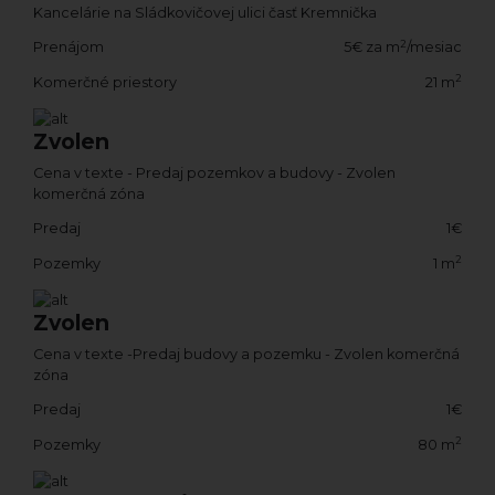
Kancelárie na Sládkovičovej ulici časť Kremnička
2
Prenájom
5€ za m
/mesiac
2
Komerčné priestory
21 m
Zvolen
Cena v texte - Predaj pozemkov a budovy - Zvolen
komerčná zóna
Predaj
1€
2
Pozemky
1 m
Zvolen
Cena v texte -Predaj budovy a pozemku - Zvolen komerčná
zóna
Predaj
1€
2
Pozemky
80 m