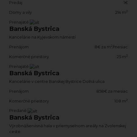
Predaj
1€
2
Domy a vily
214 m
Prenajaté
Banská Bystrica
Kancelárie na Kyjevskom námestí
2
Prenájom
8€ za m
/mesiac
2
Komerčné priestory
25 m
Prenajaté
Banská Bystrica
Kancelárie v centre Banskej Bystrice Dolná ulica
Prenájom
858€ za mesiac
2
Komerčné priestory
108 m
Predané
Banská Bystrica
Výrobná/servisná hala v priemyselnom areály na Zvolenskej
ceste