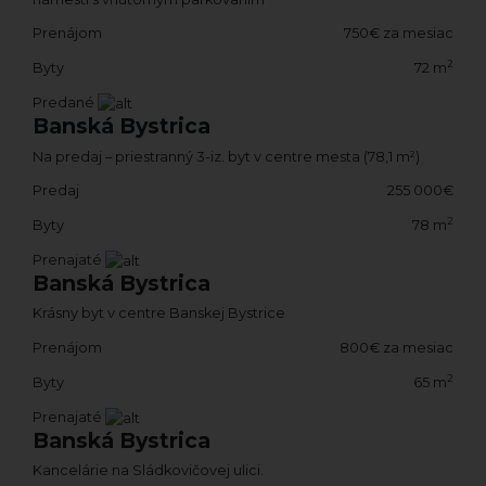
Prenájom
750€ za mesiac
2
Byty
72 m
Predané
Banská Bystrica
Na predaj – priestranný 3-iz. byt v centre mesta (78,1 m²)
Predaj
255 000€
2
Byty
78 m
Prenajaté
Banská Bystrica
Krásny byt v centre Banskej Bystrice
Prenájom
800€ za mesiac
2
Byty
65 m
Prenajaté
Banská Bystrica
Kancelárie na Sládkovičovej ulici.