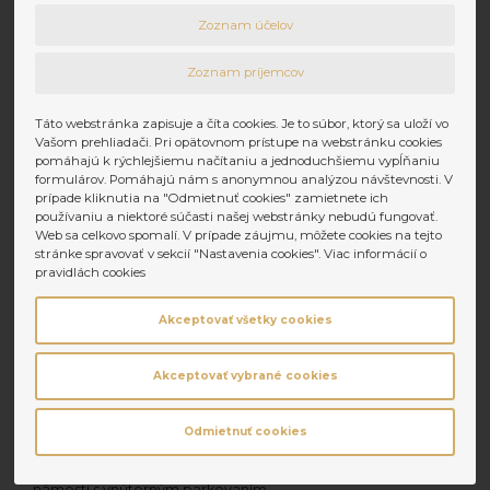
Kancelárie Bakossová Banská Bystrica
Zoznam účelov
2
Prenájom
7€ za m
/mesiac
Zoznam príjemcov
2
Komerčné priestory
20 m
Táto webstránka zapisuje a číta cookies. Je to súbor, ktorý sa uloží vo
Vašom prehliadači. Pri opätovnom prístupe na webstránku cookies
Banská Bystrica
pomáhajú k rýchlejšiemu načítaniu a jednoduchšiemu vypĺňaniu
formulárov. Pomáhajú nám s anonymnou analýzou návštevnosti. V
Prenájom kancelárie Rudlovská cesta Banská Bystrica.
prípade kliknutia na "Odmietnuť cookies" zamietnete ich
používaniu a niektoré súčasti našej webstránky nebudú fungovať.
Prenájom
650€
Web sa celkovo spomalí. V prípade záujmu, môžete cookies na tejto
2
Komerčné priestory
86 m
stránke spravovať v sekcií "Nastavenia cookies". Viac informácií o
pravidlách cookies
Úspešne
predané a prenajaté
Akceptovať všetky cookies
nehnuteľnosti
Akceptovať vybrané cookies
Prenajaté
Banská Bystrica
Odmietnuť cookies
NA PRENÁJOM – nádherný 3-izbový byt na Kyjevskom
námestí s vnútorným parkovaním