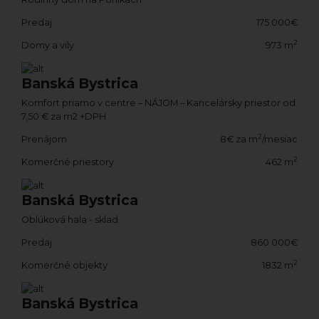
Predaj
175 000€
2
Domy a vily
973 m
Banská Bystrica
Komfort priamo v centre – NÁJOM – Kancelársky priestor od
7,50 € za m2 +DPH
2
Prenájom
8€ za m
/mesiac
2
Komerčné priestory
462 m
Banská Bystrica
Oblúková hala - sklad
Predaj
860 000€
2
Komerčné objekty
1832 m
Banská Bystrica