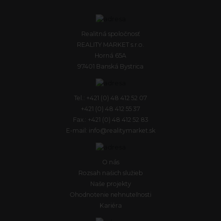
Realitná spoločnosť
REALITY MARKET s.r.o.
Horná 65A
97401 Banská Bystrica
Tel.: +421 (0) 48 412 52 07
+421 (0) 48 412 55 37
Fax.: +421 (0) 48 412 52 83
E-mail: info@realitymarket.sk
O nás
Rozsah našich služieb
Naše projekty
Ohodnotenie nehnuteľnosti
Kariéra