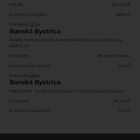
Predaj
365 000€
2
Komerčné objekty
885 m
Prenajaté
Banská Bystrica
Reality Market ponúka 3 kancelárie blízko výpadovky na
diaľnicu R1
2
Prenájom
3€ za m
/mesiac
2
Komerčné priestory
20 m
Prenajaté
Banská Bystrica
PRENÁJOM - podkrovný priestor v centre mesta s terasou
2
Prenájom
5€ za m
2
Komerčné priestory
50 m