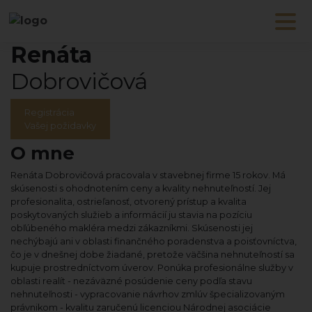
Renáta
Dobrovičová
Registrácia
Vašej požidavky
O mne
Renáta Dobrovičová pracovala v stavebnej firme 15 rokov. Má
skúsenosti s ohodnotením ceny a kvality nehnuteľností. Jej
profesionalita, ostrieľanosť, otvorený prístup a kvalita
poskytovaných služieb a informácií ju stavia na pozíciu
obľúbeného makléra medzi zákazníkmi. Skúsenosti jej
nechýbajú ani v oblasti finančného poradenstva a poisťovníctva,
čo je v dnešnej dobe žiadané, pretože väčšina nehnuteľností sa
kupuje prostredníctvom úverov. Ponúka profesionálne služby v
oblasti realít - nezáväzné posúdenie ceny podľa stavu
nehnuteľnosti - vypracovanie návrhov zmlúv špecializovaným
právnikom - kvalitu zaručenú licenciou Národnej asociácie