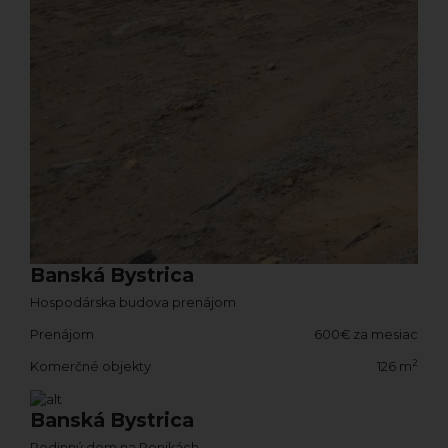
Banská Bystrica
Hospodárska budova prenájom
Prenájom
600€ za mesiac
2
Komerčné objekty
126 m
Banská Bystrica
Rodinný dom na Ponikách