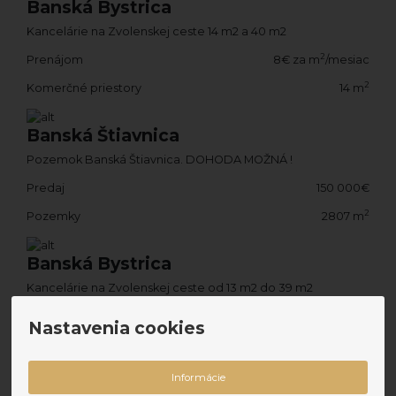
Banská Bystrica
Kancelárie na Zvolenskej ceste 14 m2 a 40 m2
2
Prenájom
8€ za m
/mesiac
2
Komerčné priestory
14 m
Banská Štiavnica
Pozemok Banská Štiavnica. DOHODA MOŽNÁ !
Predaj
150 000€
2
Pozemky
2807 m
Banská Bystrica
Kancelárie na Zvolenskej ceste od 13 m2 do 39 m2
Prenájom
305€ za mesiac
Nastavenia cookies
2
Komerčné priestory
39 m
Informácie
Banská Bystrica