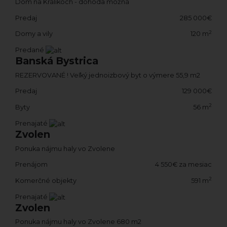
Dom na Králikoch - dohoda možná
Predaj
285 000€
2
Domy a vily
120 m
Predané
Banská Bystrica
REZERVOVANÉ ! Veľký jednoizbový byt o výmere 55,9 m2
Predaj
129 000€
2
Byty
56 m
Prenajaté
Zvolen
Ponuka nájmu haly vo Zvolene
Prenájom
4 550€ za mesiac
2
Komerčné objekty
591 m
Prenajaté
Zvolen
Ponuka nájmu haly vo Zvolene 680 m2