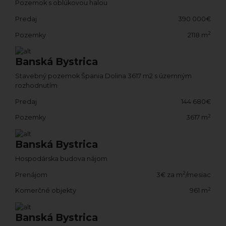
Pozemok s oblúkovou halou
Predaj
390 000€
2
Pozemky
2118 m
Banská Bystrica
Stavebný pozemok Špania Dolina 3617 m2 s územným
rozhodnutím
Predaj
144 680€
2
Pozemky
3617 m
Banská Bystrica
Hospodárska budova nájom
2
Prenájom
3€ za m
/mesiac
2
Komerčné objekty
961 m
Banská Bystrica