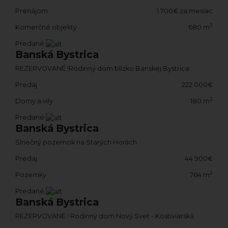
Prenájom
1 700€ za mesiac
2
Komerčné objekty
680 m
Predané
Banská Bystrica
REZERVOVANÉ !Rodinný dom blízko Banskej Bystrice
Predaj
222 000€
2
Domy a vily
180 m
Predané
Banská Bystrica
Slnečný pozemok na Starých Horách
Predaj
44 900€
2
Pozemky
764 m
Predané
Banská Bystrica
REZERVOVANÉ ! Rodinný dom Nový Svet - Kostiviarská