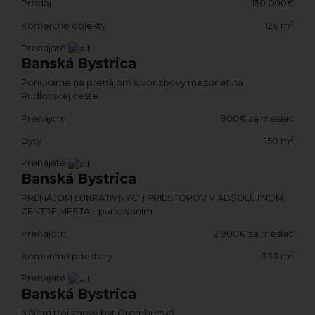
Predaj
150 000€
2
Komerčné objekty
126 m
Prenajaté
Banská Bystrica
Ponúkame na prenájom štvorizbový mezonet na
Rudlovskej ceste
Prenájom
900€ za mesiac
2
Byty
150 m
Prenajaté
Banská Bystrica
PRENÁJOM LUKRATÍVNYCH PRIESTOROV V ABSOLÚTNOM
CENTRE MESTA s parkovaním
Prenájom
2 900€ za mesiac
2
Komerčné priestory
333 m
Prenajaté
Banská Bystrica
Nájom trojizbový byt Oremburská