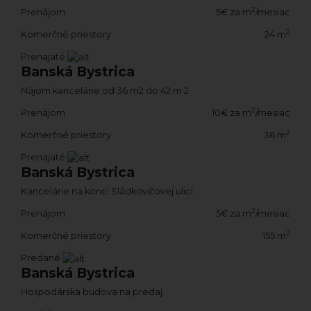
2
Prenájom
5€ za m
/mesiac
2
Komerčné priestory
24 m
Prenajaté
Banská Bystrica
Nájom kancelárie od 36 m2 do 42 m 2
2
Prenájom
10€ za m
/mesiac
2
Komerčné priestory
36 m
Prenajaté
Banská Bystrica
Kancelárie na konci Sládkovičovej ulici
2
Prenájom
5€ za m
/mesiac
2
Komerčné priestory
155 m
Predané
Banská Bystrica
Hospodárska budova na predaj