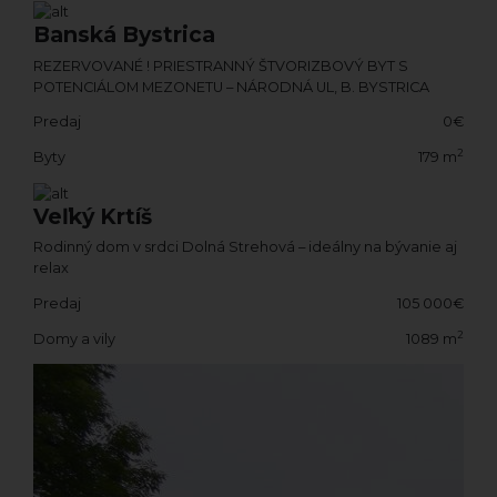
Banská Bystrica
REZERVOVANÉ ! PRIESTRANNÝ ŠTVORIZBOVÝ BYT S
POTENCIÁLOM MEZONETU – NÁRODNÁ UL, B. BYSTRICA
Predaj
0€
2
Byty
179 m
Veľký Krtíš
Rodinný dom v srdci Dolná Strehová – ideálny na bývanie aj
relax
Predaj
105 000€
2
Domy a vily
1089 m