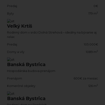
Predaj
0€
2
Byty
179 m
Veľký Krtíš
Rodinný dom v srdci Dolná Strehová – ideálny na bývanie aj
relax
Predaj
105 000€
2
Domy a vily
1089 m
Banská Bystrica
Hospodárska budova prenájom
Prenájom
600€ za mesiac
2
Komerčné objekty
126 m
Banská Bystrica
Rodinný dom na Ponikách