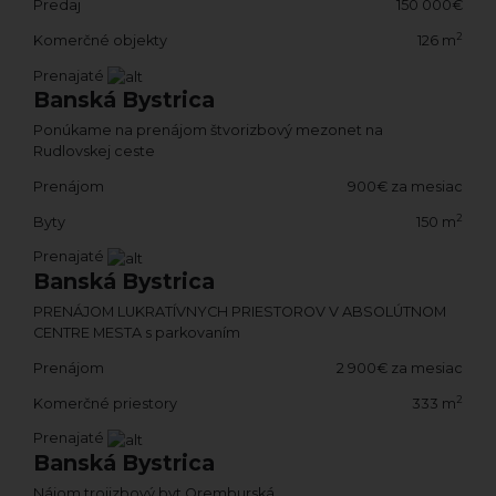
Predaj
150 000€
2
Komerčné objekty
126 m
Prenajaté
Banská Bystrica
Ponúkame na prenájom štvorizbový mezonet na
Rudlovskej ceste
Prenájom
900€ za mesiac
2
Byty
150 m
Prenajaté
Banská Bystrica
PRENÁJOM LUKRATÍVNYCH PRIESTOROV V ABSOLÚTNOM
CENTRE MESTA s parkovaním
Prenájom
2 900€ za mesiac
2
Komerčné priestory
333 m
Prenajaté
Banská Bystrica
Nájom trojizbový byt Oremburská