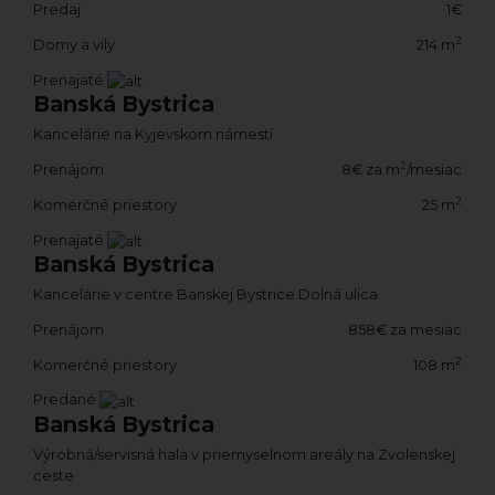
Predaj
1€
2
Domy a vily
214 m
Prenajaté
Banská Bystrica
Kancelárie na Kyjevskom námestí
2
Prenájom
8€ za m
/mesiac
2
Komerčné priestory
25 m
Prenajaté
Banská Bystrica
Kancelárie v centre Banskej Bystrice Dolná ulica
Prenájom
858€ za mesiac
2
Komerčné priestory
108 m
Predané
Banská Bystrica
Výrobná/servisná hala v priemyselnom areály na Zvolenskej
ceste