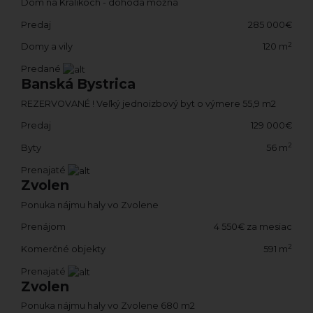
Dom na Králikoch - dohoda možná
Predaj
285 000€
2
Domy a vily
120 m
Predané
Banská Bystrica
REZERVOVANÉ ! Veľký jednoizbový byt o výmere 55,9 m2
Predaj
129 000€
2
Byty
56 m
Prenajaté
Zvolen
Ponuka nájmu haly vo Zvolene
Prenájom
4 550€ za mesiac
2
Komerčné objekty
591 m
Prenajaté
Zvolen
Ponuka nájmu haly vo Zvolene 680 m2