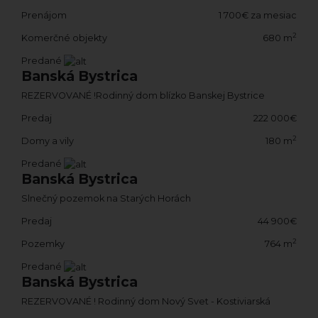
Prenájom
1 700€ za mesiac
2
Komerčné objekty
680 m
Predané
Banská Bystrica
REZERVOVANÉ !Rodinný dom blízko Banskej Bystrice
Predaj
222 000€
2
Domy a vily
180 m
Predané
Banská Bystrica
Slnečný pozemok na Starých Horách
Predaj
44 900€
2
Pozemky
764 m
Predané
Banská Bystrica
REZERVOVANÉ ! Rodinný dom Nový Svet - Kostiviarská