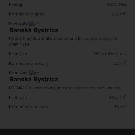
Predaj
365 000€
2
Komerčné objekty
885 m
Prenajaté
Banská Bystrica
Reality Market ponúka 3 kancelárie blízko výpadovky na
diaľnicu R1
2
Prenájom
3€ za m
/mesiac
2
Komerčné priestory
20 m
Prenajaté
Banská Bystrica
PRENÁJOM - podkrovný priestor v centre mesta s terasou
2
Prenájom
5€ za m
2
Komerčné priestory
50 m