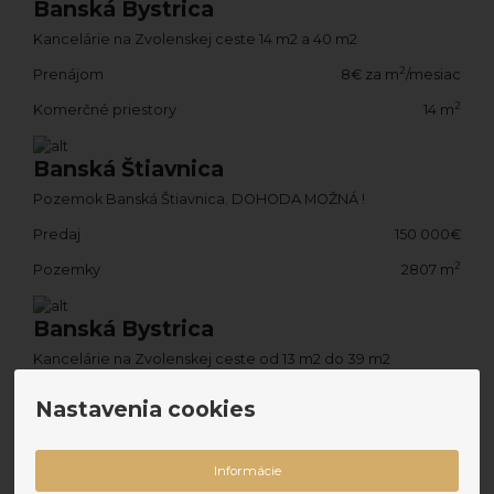
Banská Bystrica
Kancelárie na Zvolenskej ceste 14 m2 a 40 m2
2
Prenájom
8€ za m
/mesiac
2
Komerčné priestory
14 m
Banská Štiavnica
Pozemok Banská Štiavnica. DOHODA MOŽNÁ !
Predaj
150 000€
2
Pozemky
2807 m
Banská Bystrica
Kancelárie na Zvolenskej ceste od 13 m2 do 39 m2
Prenájom
305€ za mesiac
Nastavenia cookies
2
Komerčné priestory
39 m
Informácie
Banská Bystrica