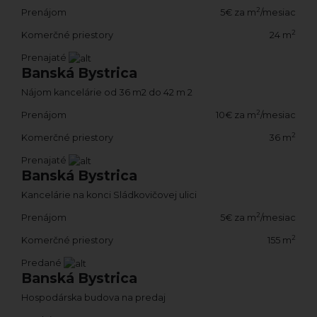
2
Prenájom
5€ za m
/mesiac
2
Komerčné priestory
24 m
Prenajaté
Banská Bystrica
Nájom kancelárie od 36 m2 do 42 m 2
2
Prenájom
10€ za m
/mesiac
2
Komerčné priestory
36 m
Prenajaté
Banská Bystrica
Kancelárie na konci Sládkovičovej ulici
2
Prenájom
5€ za m
/mesiac
2
Komerčné priestory
155 m
Predané
Banská Bystrica
Hospodárska budova na predaj