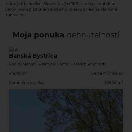
realitných kancelárii Slovenska (NARKS), ktorá je nositeľom
cieľov, ideí a platforiem etického kódexu a riadi sa platnými
stanovami.
Moja ponuka
nehnuteľností
Banská Bystrica
Reality Market - Rainbow Center - areál budúcnosti
2
Prenájom
0€ za m
/mesiac
2
Komerčné objekty
50900 m