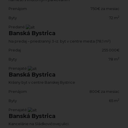
Prenájom
750€ za mesiac
2
Byty
72 m
Predané
Banská Bystrica
Na predaj – priestranný 3-iz. byt v centre mesta (78,1 m²)
Predaj
255 000€
2
Byty
78 m
Prenajaté
Banská Bystrica
Krásny byt v centre Banskej Bystrice
Prenájom
800€ za mesiac
2
Byty
65 m
Prenajaté
Banská Bystrica
Kancelárie na Sládkovičovej ulici.