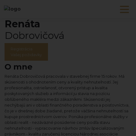
Renáta
Dobrovičová
Registrácia
Vašej požidavky
O mne
Renáta Dobrovičová pracovala v stavebnej firme 15 rokov. Má
skúsenosti s ohodnotením ceny a kvality nehnuteľností. Jej
profesionalita, ostrieľanosť, otvorený prístup a kvalita
poskytovaných služieb a informácií ju stavia na pozíciu
obľúbeného makléra medzi zákazníkmi. Skúsenosti jej
nechýbajú ani v oblasti finančného poradenstva a poisťovníctva,
čo je v dnešnej dobe žiadané, pretože väčšina nehnuteľností sa
kupuje prostredníctvom úverov. Ponúka profesionálne služby v
oblasti realít - nezáväzné posúdenie ceny podľa stavu
nehnuteľnosti - vypracovanie návrhov zmlúv špecializovaným
právnikom - kvalitu zaručenú licenciou Národnej asociácie