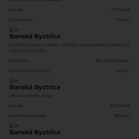
Predaj
175 000€
2
Domy a vily
973 m
Banská Bystrica
Komfort priamo v centre – NÁJOM – Kancelársky priestor od
7,50 € za m2 +DPH
2
Prenájom
8€ za m
/mesiac
2
Komerčné priestory
462 m
Banská Bystrica
Oblúková hala - sklad
Predaj
860 000€
2
Komerčné objekty
1832 m
Banská Bystrica