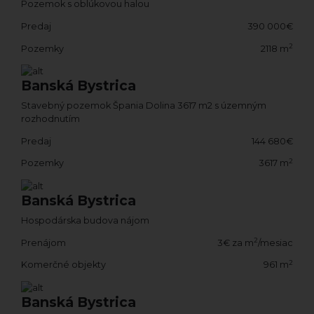
Pozemok s oblúkovou halou
Predaj
390 000€
2
Pozemky
2118 m
Banská Bystrica
Stavebný pozemok Špania Dolina 3617 m2 s územným
rozhodnutím
Predaj
144 680€
2
Pozemky
3617 m
Banská Bystrica
Hospodárska budova nájom
2
Prenájom
3€ za m
/mesiac
2
Komerčné objekty
961 m
Banská Bystrica