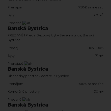
Prenájom
750€ za mesiac
2
Byty
69 m
Predané
Banská Bystrica
PREDANÉ ! Predaj 3-izbový byt – Severná ulica, Banská
Bystrica
Predaj
165 000€
2
Byty
71 m
Prenajaté
Banská Bystrica
Obchodný priestor v centre B.Bystrice
Prenájom
900€ za mesiac
2
Komerčné priestory
30 m
Predané
Banská Bystrica