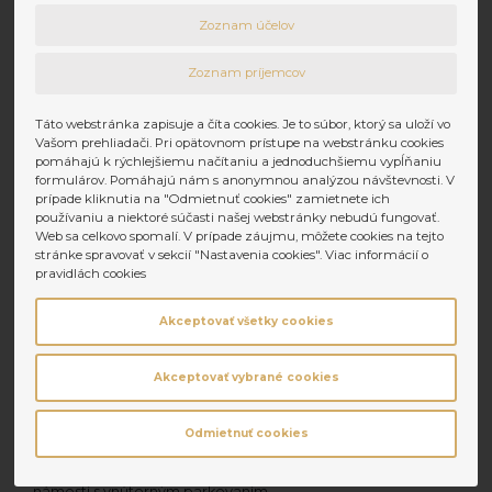
Kancelárie Bakossová Banská Bystrica
Zoznam účelov
2
Prenájom
7€ za m
/mesiac
Zoznam príjemcov
2
Komerčné priestory
20 m
Táto webstránka zapisuje a číta cookies. Je to súbor, ktorý sa uloží vo
Vašom prehliadači. Pri opätovnom prístupe na webstránku cookies
Banská Bystrica
pomáhajú k rýchlejšiemu načítaniu a jednoduchšiemu vypĺňaniu
formulárov. Pomáhajú nám s anonymnou analýzou návštevnosti. V
Prenájom kancelárie Rudlovská cesta Banská Bystrica.
prípade kliknutia na "Odmietnuť cookies" zamietnete ich
používaniu a niektoré súčasti našej webstránky nebudú fungovať.
Prenájom
650€
Web sa celkovo spomalí. V prípade záujmu, môžete cookies na tejto
2
Komerčné priestory
86 m
stránke spravovať v sekcií "Nastavenia cookies". Viac informácií o
pravidlách cookies
Úspešne
predané a prenajaté
Akceptovať všetky cookies
nehnuteľnosti
Akceptovať vybrané cookies
Prenajaté
Banská Bystrica
Odmietnuť cookies
NA PRENÁJOM – nádherný 3-izbový byt na Kyjevskom
námestí s vnútorným parkovaním