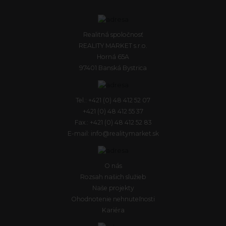
Realitná spoločnosť
REALITY MARKET s.r.o.
Horná 65A
97401 Banská Bystrica
Tel.: +421 (0) 48 412 52 07
+421 (0) 48 412 55 37
Fax.: +421 (0) 48 412 52 83
E-mail: info@realitymarket.sk
O nás
Rozsah našich služieb
Naše projekty
Ohodnotenie nehnuteľnosti
Kariéra