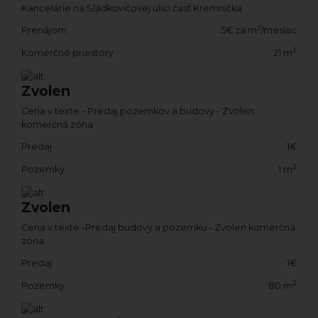
Kancelárie na Sládkovičovej ulici časť Kremnička
2
Prenájom
5€ za m
/mesiac
2
Komerčné priestory
21 m
Zvolen
Cena v texte - Predaj pozemkov a budovy - Zvolen
komerčná zóna
Predaj
1€
2
Pozemky
1 m
Zvolen
Cena v texte -Predaj budovy a pozemku - Zvolen komerčná
zóna
Predaj
1€
2
Pozemky
80 m